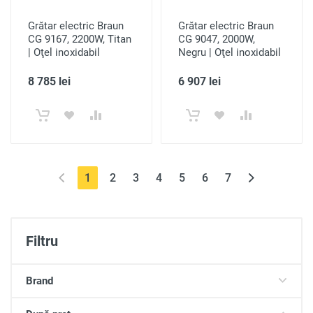
Grătar electric Braun
Grătar electric Braun
CG 9167, 2200W, Titan
CG 9047, 2000W,
| Oţel inoxidabil
Negru | Oţel inoxidabil
8 785 lei
6 907 lei
(current)
1
2
3
4
5
6
7
Filtru
Brand