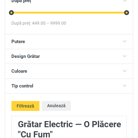
După preț
După preț:
449.00
–
9999.00
Putere
Design Grătar
Culoare
Tip control
Anulează
Filtrează
Grătar Electric — O Plăcere
"Cu Fum"