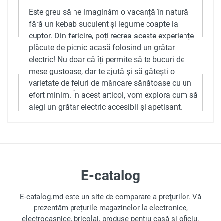
Este greu să ne imaginăm o vacanță în natură
fără un kebab suculent și legume coapte la
cuptor. Din fericire, poți recrea aceste experiențe
plăcute de picnic acasă folosind un grătar
electric! Nu doar că îți permite să te bucuri de
mese gustoase, dar te ajută și să gătești o
varietate de feluri de mâncare sănătoase cu un
efort minim. În acest articol, vom explora cum să
alegi un grătar electric accesibil și apetisant.
Tipuri de Grătare Electrice
Grătarele electrice de casă sunt disponibile în trei
tipuri:
E-catalog
Deschise
— Acestea sunt grătare de contact
asemănătoare cu grătarele tradiționale cu
E-catalog.md este un site de comparare a preţurilor. Vă
cărbuni, unde ingredientele sunt așezate pe
prezentăm prețurile magazinelor la electronice,
o suprafață de gătit. Necesită monitorizare
electrocasnice, bricolaj, produse pentru casă și oficiu.