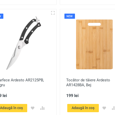
W
NEW
arfece Ardesto AR2125PB,
Tocător de tăiere Ardesto
gru
AR1428BA, Bej
 lei
199 lei
Adaugă în coș
Adaugă în coș