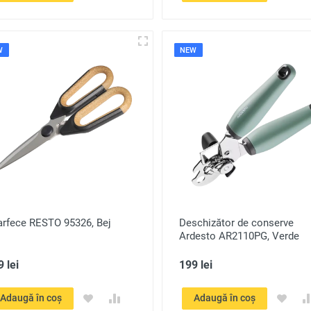
W
NEW
arfece RESTO 95326, Bej
Deschizător de conserve
Ardesto AR2110PG, Verde
 lei
199 lei
Adaugă în coș
Adaugă în coș