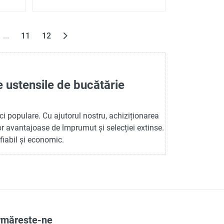
...
11
12
 ustensile de bucătărie
rci populare. Cu ajutorul nostru, achiziționarea
or avantajoase de împrumut și selecției extinse.
 fiabil și economic.
rmărește-ne