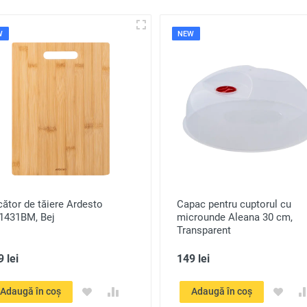
W
NEW
ător de tăiere Ardesto
Capac pentru cuptorul cu
1431BM, Bej
microunde Aleana 30 cm,
Transparent
 lei
149 lei
Adaugă în coș
Adaugă în coș