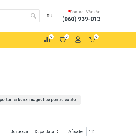
Contact Vânzări
RU
(060) 939-013
0
0
0
porturi si benzi magnetice pentru cutite
Sortează:
Afișate: