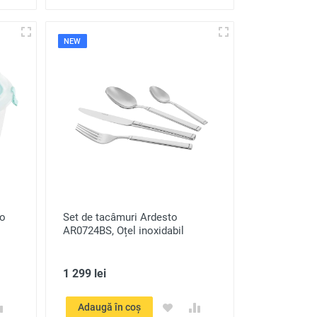
NEW
to
Set de tacâmuri Ardesto
AR0724BS, Oțel inoxidabil
1 299 lei
Adaugă în coș