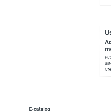
U
Ac
m
Put
ust
Ofe
E-catalog