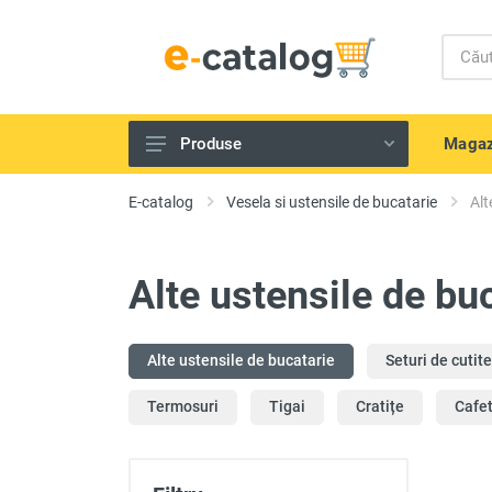
Magaz
Produse
Telefoane și gadget-uri
E-catalog
Vesela si ustensile de bucatarie
Alt
Echipamente IT
Televizoare, tehnică Audio-Video
Alte ustensile de bu
Tehnică de bucătărie
Aparate de uz casnic
Alte ustensile de bucatarie
Seturi de cutite
Scule electrice și unelte
Termosuri
Tigai
Cratițe
Cafet
Frumusețe și sănătate
Produse pentru copii