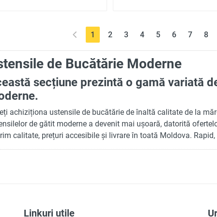
(current)
1
2
3
4
5
6
7
8
stensile de Bucătărie Moderne
eastă secțiune prezintă o gamă variată de
oderne.
eți achiziționa ustensile de bucătărie de înaltă calitate de la mă
ensilelor de gătit moderne a devenit mai ușoară, datorită ofertel
rim calitate, prețuri accesibile și livrare în toată Moldova. Rapid,
Linkuri utile
U