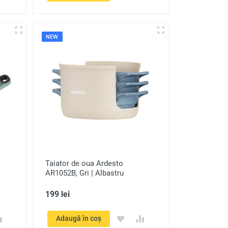
NEW
Taiator de oua Ardesto
AR1052B, Gri | Albastru
199 lei
Adaugă în coș