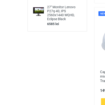
27" Monitor Lenovo
P27q-40, IPS
NE
2560x1440 WQHD,
Eclipse Black
6585 lei
Cap
mi
Tr
149