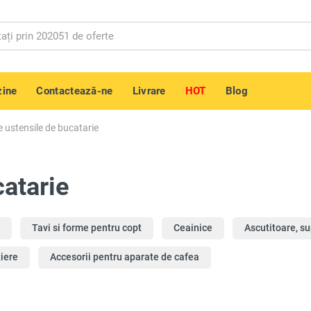
ine
Contactează-ne
Livrare
HOT
Blog
e ustensile de bucatarie
catarie
Tavi si forme pentru copt
Ceainice
Ascutitoare, su
iere
Accesorii pentru aparate de cafea