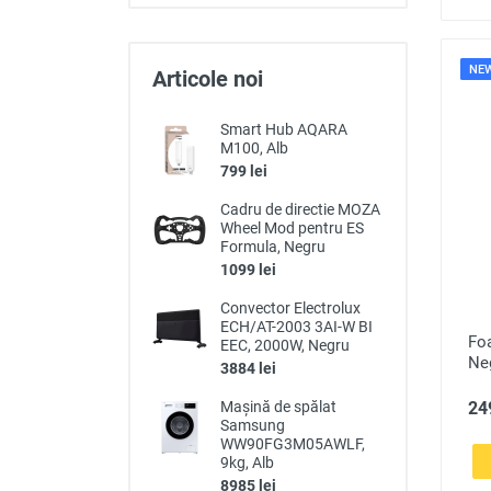
NE
Articole noi
Smart Hub AQARA
M100, Alb
799 lei
Cadru de directie MOZA
Wheel Mod pentru ES
Formula, Negru
1099 lei
Convector Electrolux
ECH/AT-2003 3AI-W BI
Fo
EEC, 2000W, Negru
Ne
3884 lei
249
Mașină de spălat
Samsung
WW90FG3M05AWLF,
9kg, Alb
8985 lei