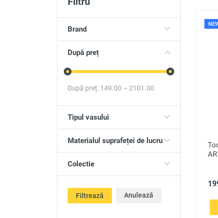
Filtru
Produse auto
NE
Totul pentru casa
Brand
După preț
După preț:
149.00
–
2101.00
Tipul vasului
Materialul suprafeței de lucru
Toc
AR
Colectie
199
Anulează
Filtrează