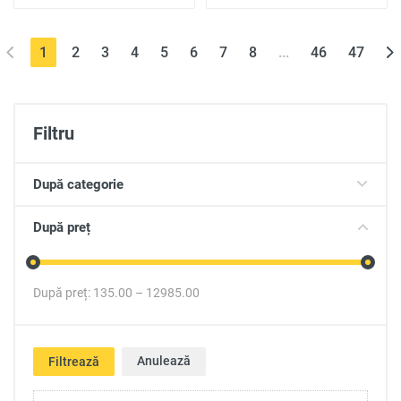
(current)
1
2
3
4
5
6
7
8
...
46
47
Filtru
După categorie
După preț
După preț:
135.00
–
12985.00
Anulează
Filtrează