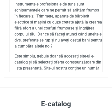
Instrumentele profesionale de tuns sunt
echipamentele care ne permit să arătăm frumos
în fiecare zi. Trimmere, aparate de bărbierit
electrice și mașini cu duze cretate ajută la crearea
fără efort a unei coafuri frumoase și îngrijirea
corpului tău. Dar ce să faceți atunci când uneltele
dvs. preferate se rup și nu aveți destui bani pentru
a cumpăra altele noi?
Este simplu, trebuie doar să accesați site-ul e-
catalog și să selectați oferta corespunzătoare din
lista prezentată. Site-ul nostru conține un număr
mare de magazine și companii comerciale din
Chișinău și Moldova, care oferă clienților sai
echipamente moderne pentru tunsoarea părului la
prețuri atractive.
E-catalog - Economisiți înțelept, cumpărați numai
E-catalog
cele mai bune produse de la vânzători de