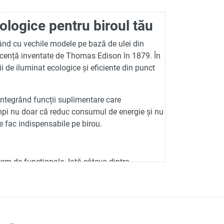
ologice pentru biroul tău
ând cu vechile modele pe bază de ulei din
scență inventate de Thomas Edison în 1879. În
i de iluminat ecologice și eficiente din punct
ntegrând funcții suplimentare care
ămpi nu doar că reduc consumul de energie și nu
le fac indispensabile pe birou.
em de funcționale. Iată câteva dintre
 clară, potrivită pentru muncă, fără a obosi
lorii luminii, de la caldă la rece, în funcție de