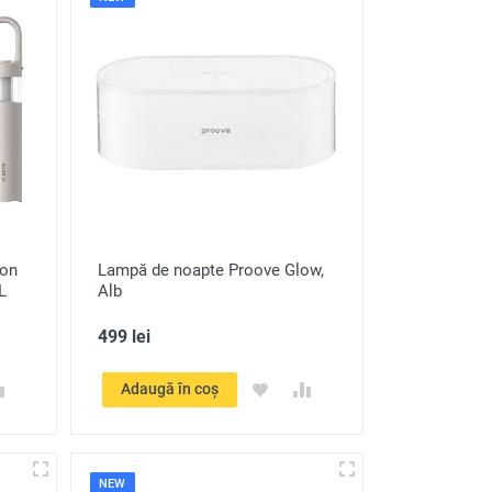
ion
Lampă de noapte Proove Glow,
L
Alb
499 lei
Adaugă în coș
NEW