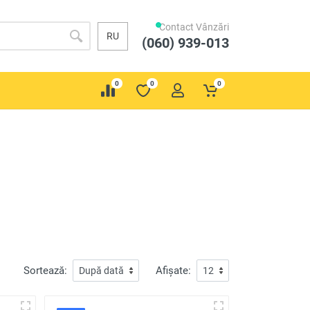
Contact Vânzări
RU
(060) 939-013
0
0
0
Sortează:
Afișate: