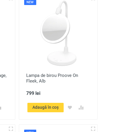
NEW
age,
Lampa de birou Proove On
Fleek, Alb
799 lei
Adaugă în coș