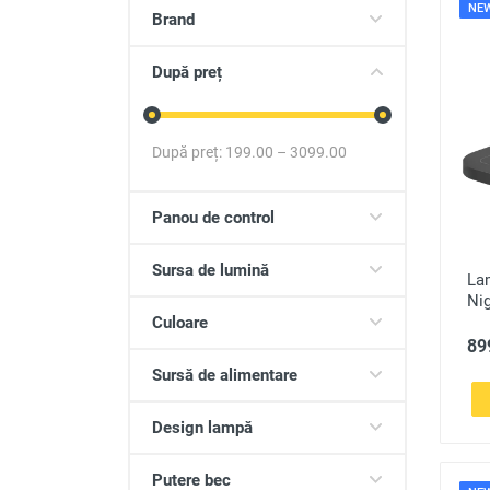
NE
Produse auto
Brand
Totul pentru casa
După preț
După preț:
199.00
–
3099.00
Panou de control
Sursa de lumină
La
Nig
Culoare
899
Sursă de alimentare
Design lampă
Putere bec