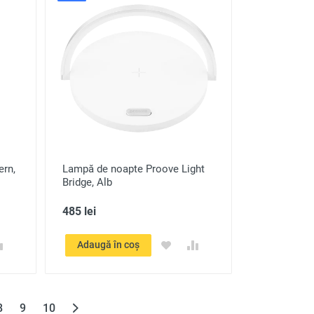
ern,
Lampă de noapte Proove Light
Bridge, Alb
485 lei
Adaugă în coș
8
9
10