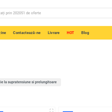
ine
Contactează-ne
Livrare
HOT
Blog
tie la supratensiune si prelungitoare