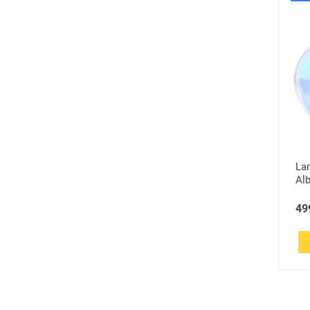
La
Al
499