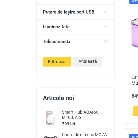
NE
Putere de ieșire port USB
Luminozitate
Telecomandă
Anulează
Filtrează
La
Mul
649
Articole noi
Smart Hub AQARA
M100, Alb
799 lei
Cadru de directie MOZA
NE