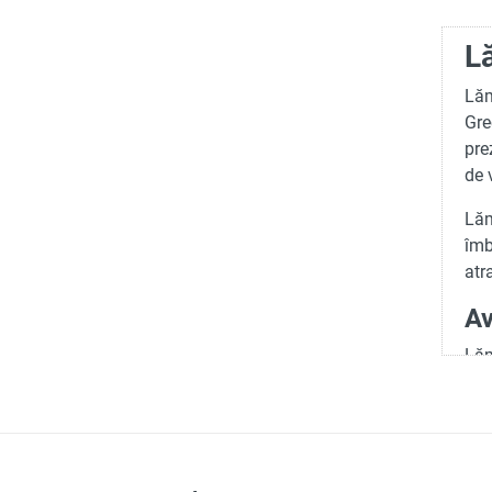
L
Lăm
Gre
pre
de 
Lăm
îmb
atr
Av
Lăm
bene