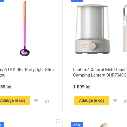
pă LED JBL PartyLight Stick,
Lanternă Xiaomi Multi-funct
gru
Camping Lantern BHR7349G
85 lei
1 099 lei
Adaugă în coș
Adaugă în coș
W
NEW