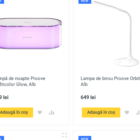
W
NEW
mpă de noapte Proove
Lampa de birou Proove Orbit
ticolor Glow, Alb
Alb
 lei
649 lei
Adaugă în coș
Adaugă în coș
W
NEW