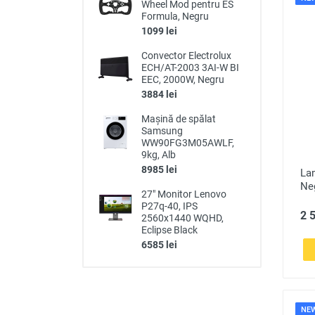
Wheel Mod pentru ES
Formula, Negru
1099 lei
Convector Electrolux
ECH/AT-2003 3AI-W BI
EEC, 2000W, Negru
3884 lei
Mașină de spălat
Samsung
WW90FG3M05AWLF,
9kg, Alb
8985 lei
Lam
Ne
27" Monitor Lenovo
P27q-40, IPS
2 5
2560x1440 WQHD,
Eclipse Black
6585 lei
NE