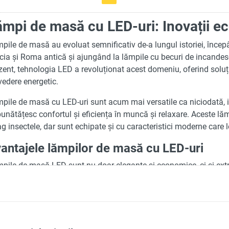
ămpi de masă cu LED-uri: Inovații ec
pile de masă au evoluat semnificativ de-a lungul istoriei, încep
cia și Roma antică și ajungând la lămpile cu becuri de incande
zent, tehnologia LED a revoluționat acest domeniu, oferind soluți
vedere energetic.
pile de masă cu LED-uri sunt acum mai versatile ca niciodată, i
unătățesc confortul și eficiența în muncă și relaxare. Aceste l
ag insectele, dar sunt echipate și cu caracteristici moderne care 
antajele lămpilor de masă cu LED-uri
pile de masă LED sunt nu doar elegante și economice, ci și extr
ficiile lor:
Îmbunătățirea iluminării:
LED-urile oferă o lumină puternică și
ochii.
Reglarea temperaturii luminii:
Aceste lămpi permit ajustarea cu