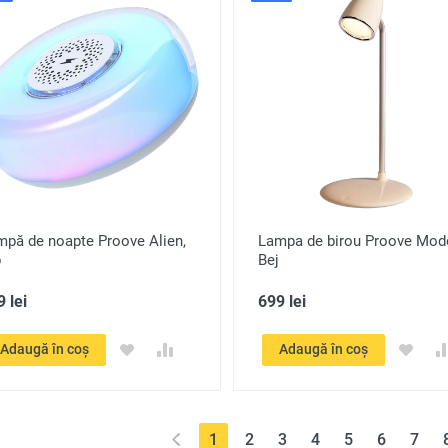
mpă de noapte Proove Alien,
Lampa de birou Proove Mod
b
Bej
 lei
699 lei
Adaugă în coș
Adaugă în coș
(current)
1
2
3
4
5
6
7