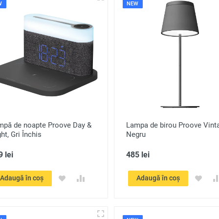
W
NEW
mpă de noapte Proove Day &
Lampa de birou Proove Vint
ht, Gri Închis
Negru
 lei
485 lei
Adaugă în coș
Adaugă în coș