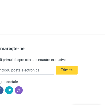
rmărește-ne
lă primul despre ofertele noastre exclusive.
trodu poșta electronică
Trimite
țele sociale