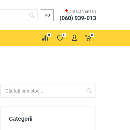
Contact Vânzări
RU
(060) 939-013
0
0
0
Categorii