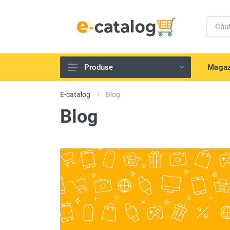
Magaz
Produse
Telefoane și gadget-uri
E-catalog
Blog
Echipamente IT
Blog
Televizoare, tehnică Audio-Video
Tehnică de bucătărie
Aparate de uz casnic
Scule electrice și unelte
Frumusețe și sănătate
Produse pentru copii