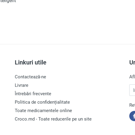
teligent
Linkuri utile
U
Contactează-ne
Af
Livrare
In
Întrebări frecvente
Politica de confidențialitate
Re
Toate medicamentele online
Croco.md - Toate reducerile pe un site