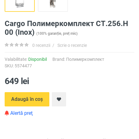
Cargo Полимеркомплект СТ.256.Н
00 (Inox)
(100% garanție, preț mic)
0 recenzii
/
Scrie o recenzie
Valabilitate:
Disponibil
Brand:
Полимеркомплект
SKU: 5574477
649 lei
Adaugă în coș
Alertă preţ