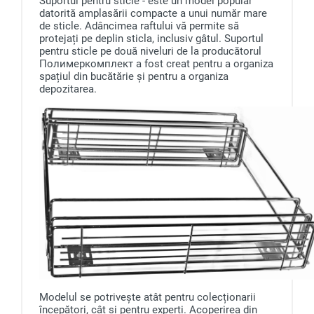
Suportul pentru sticle - este un model popular
datorită amplasării compacte a unui număr mare
de sticle. Adâncimea raftului vă permite să
protejați pe deplin sticla, inclusiv gâtul. Suportul
pentru sticle pe două niveluri de la producătorul
Полимеркомплект a fost creat pentru a organiza
spațiul din bucătărie și pentru a organiza
depozitarea.
Modelul se potrivește atât pentru colecționarii
începători, cât și pentru experți. Acoperirea din