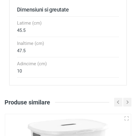
Dimensiuni si greutate
Latime (cm)
45.5
Inaltime (cm)
47.5
Adincime (cm)
10
Produse similare
Loghează-te pentru a scri
o recenzie