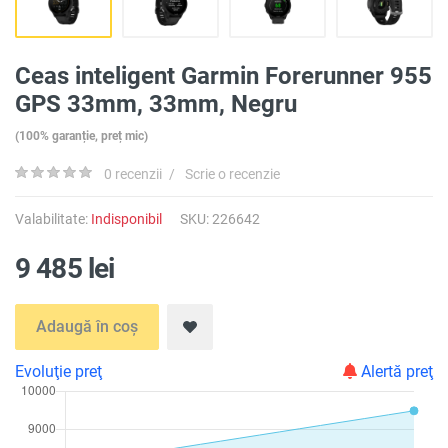
Ceas inteligent Garmin Forerunner 955
GPS 33mm, 33mm, Negru
(100% garanție, preț mic)
0 recenzii
/
Scrie o recenzie
Valabilitate:
Indisponibil
SKU: 226642
9 485 lei
Adaugă în coș
Evoluţie preţ
Alertă preţ