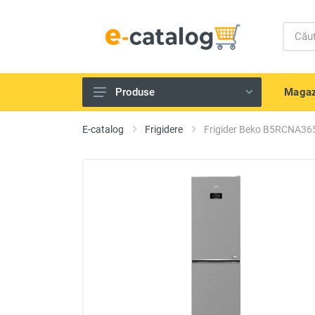
Magaz
Produse
Telefoane și gadget-uri
E-catalog
Frigidere
Frigider Beko B5RCNA36
Echipamente IT
Televizoare, tehnică Audio-Video
Tehnică de bucătărie
Aparate de uz casnic
Scule electrice și unelte
Frumusețe și sănătate
Produse pentru copii