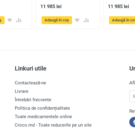
11 985 lei
11 985 lei
ș
Adaugă în coș
Adaugă în co
Linkuri utile
U
Contactează-ne
Af
Livrare
In
Întrebări frecvente
Politica de confidențialitate
Re
Toate medicamentele online
Croco.md - Toate reducerile pe un site