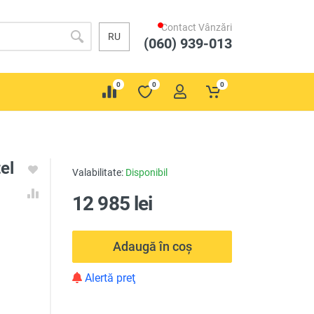
Contact Vânzări
RU
(060) 939-013
0
0
0
el
Valabilitate:
Disponibil
12 985 lei
Adaugă în coș
Alertă preţ