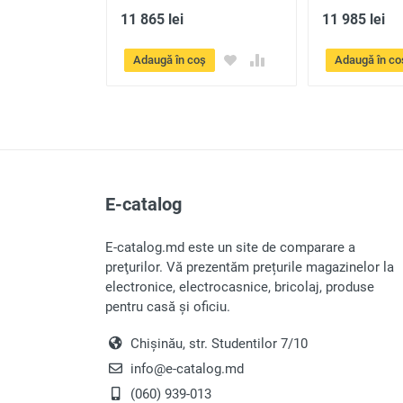
Trimite
11 865 lei
11 985 lei
ș
Adaugă în coș
Adaugă în co
E-catalog
E-catalog.md este un site de comparare a
preţurilor. Vă prezentăm prețurile magazinelor la
electronice, electrocasnice, bricolaj, produse
pentru casă și oficiu.
Chișinău, str. Studentilor 7/10
info@e-catalog.md
(060) 939-013