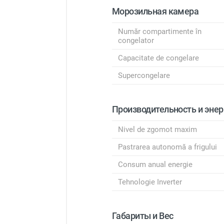
Морозильная камера
Număr compartimente în
congelator
Capacitate de congelare
Supercongelare
Производительность и энер
Nivel de zgomot maxim
Pastrarea autonomă a frigului
Consum anual energie
Tehnologie Inverter
Габариты и Вес