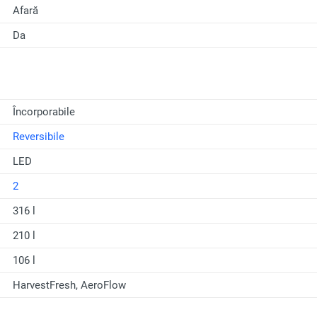
Afară
Da
Încorporabile
Reversibile
LED
2
316 l
210 l
106 l
HarvestFresh, AeroFlow