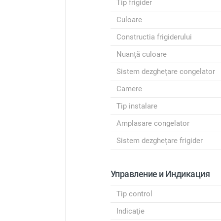
Tip frigider
Culoare
Constructia frigiderului
Nuanță culoare
Sistem dezghețare congelator
Camere
Tip instalare
Amplasare congelator
Sistem dezghețare frigider
Управление и Индикация
Tip control
Indicaţie