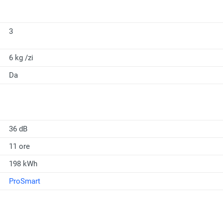
3
6 kg /zi
Da
36 dB
11 ore
198 kWh
ProSmart