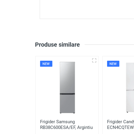
Loghează-te pentr
Produse similare
Notă
NEW
NEW
Recenzie
ca
Frigider Samsung
Frigider Cand
(Inox)
RB38C600ESA/EF, Argintiu
ECN4CQTEW1