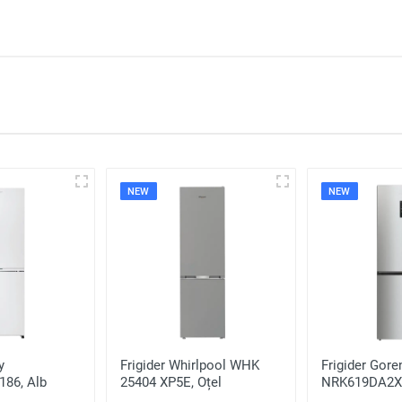
u a scri o recenzie
NEW
NEW
y
Frigider Whirlpool WHK
Frigider Gore
86, Alb
25404 XP5E, Oțel
NRK619DA2XL
inoxidabil
inoxidabil