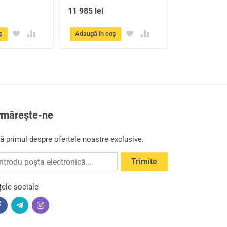
11 985 lei
12 010 lei
ș
Adaugă în coș
Adaugă în co
rmărește-ne
lă primul despre ofertele noastre exclusive.
trodu poșta electronică
Trimite
țele sociale