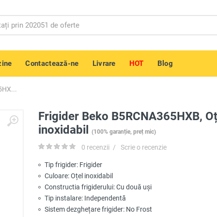
ine
Contactează-ne
Livrare
HOT
Blog
5HX...
Frigider Beko B5RCNA365HXB, Oț
inoxidabil
(100% garanție, preț mic)
0 recenzii
/
Scrie o recenzie
Tip frigider: Frigider
Culoare: Oțel inoxidabil
Constructia frigiderului: Cu două uși
Tip instalare: Independentă
Sistem dezghețare frigider: No Frost