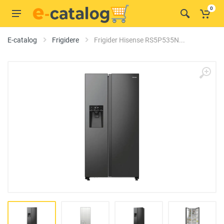
0
E-catalog
Frigidere
Frigider Hisense RS5P535N...