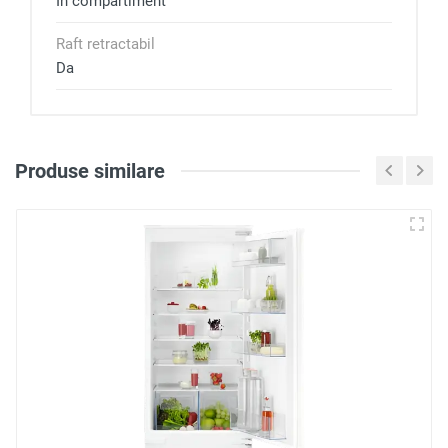
În compartiment
Raft retractabil
Da
Produse similare
Loghează-te pentru a scri
o recenzie
NEW
Notă
Recenzie