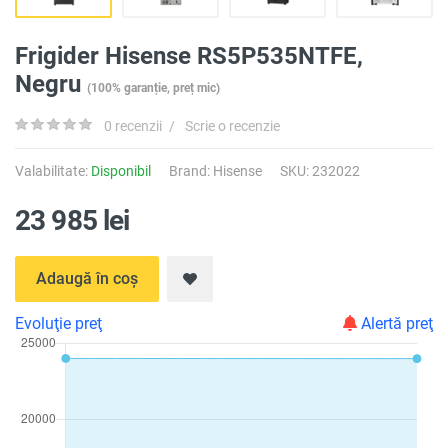
Frigider Hisense RS5P535NTFE,
Negru
(100% garanție, preț mic)
0 recenzii
/
Scrie o recenzie
Valabilitate:
Disponibil
Brand:
Hisense
SKU: 232022
23 985 lei
Adaugă în coș
Evoluţie preţ
Alertă preţ