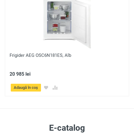
Trimite
Frigider Sharp SJ-NFA35IHXAD-EU, Dark I
20 985 lei
Adaugă în coș
E-catalog