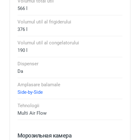
Volumul total util
566 l
Volumul util al frigiderului
376 l
Volumul util al congelatorului
190 l
Dispenser
Da
Amplasare balamale
Side-by-Side
Tehnologii
Multi Air Flow
Морозильная камера