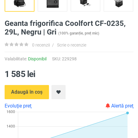
Geanta frigorifica Coolfort CF-0235,
29L, Negru | Gri
(100% garanție, preț mic)
0 recenzii
/
Scrie o recenzie
Valabilitate:
Disponibil
SKU: 229298
1 585 lei
Adaugă în coș
Evoluţie preţ
Alertă preţ