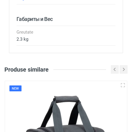
Габариты и Вес
Greutate
2.3 kg
Produse similare
Loghează-te pentru a scri
o recenzie
NEW
Notă
Recenzie