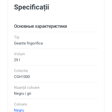
Specificații
Основные характеристики
Tip
Geanta frigorifica
Volum
29 l
Colectie
CGH1000
Nuanță culoare
Negru | gri
Culoare
Negru