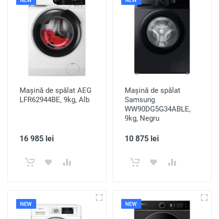
NEW
NEW
Mașină de spălat AEG
Mașină de spălat
LFR62944BE, 9kg, Alb
Samsung
WW90DG5G34ABLE,
9kg, Negru
16 985 lei
10 875 lei
NEW
NEW