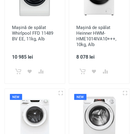
Mașină de spălat
Mașină de spălat
Whirlpool FFD 11489
Heinner HWM-
BV EE, 11kg, Alb
HME1014IVA10+++,
10kg, Alb
10 985 lei
8 078 lei
NEW
NEW