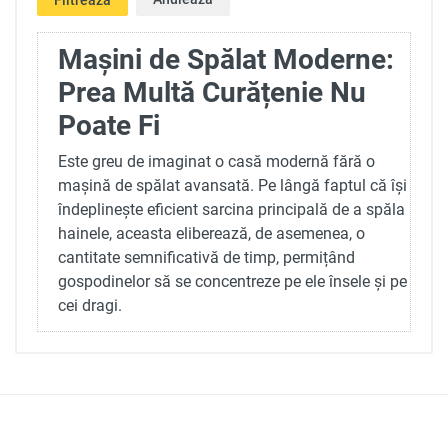
Mașini de Spălat Moderne:
Prea Multă Curățenie Nu
Poate Fi
Este greu de imaginat o casă modernă fără o
mașină de spălat avansată. Pe lângă faptul că își
îndeplinește eficient sarcina principală de a spăla
hainele, aceasta eliberează, de asemenea, o
cantitate semnificativă de timp, permițând
gospodinelor să se concentreze pe ele însele și pe
cei dragi.
Vorbind despre gospodine, dacă credeți că
dragostea și viața de zi cu zi sunt incompatibile,
avem o poveste despre cum dorința de a
simplifica procesul de spălare pentru soția sa nu
a condus doar la un cadou sub formă de mașină