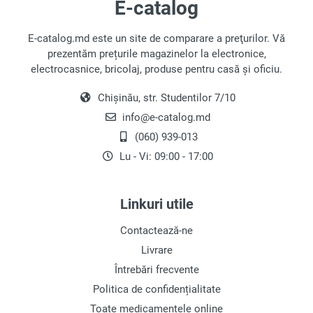
E-catalog
de spălat, ci și la invenția acesteia. Această
poveste ar putea să vă convingă că un cadou sub
E-catalog.md este un site de comparare a preţurilor. Vă
formă de mașină de spălat este cu adevărat un
prezentăm prețurile magazinelor la electronice,
gest minunat.
electrocasnice, bricolaj, produse pentru casă și oficiu.
De asemenea, veți afla despre originile expresiei
Chișinău, str. Studentilor 7/10
„spălare de bani” și despre cum mașinile de
info@e-catalog.md
spălat sunt legate de Al Capone.
(060) 939-013
Originea Primelor Mașini de
Lu - Vi: 09:00 - 17:00
Spălat
Inițial, se folosea o sfoară! Similar cu mașinile de
Linkuri utile
spălat moderne, aceasta scăpa marinarii de mult
efort în curățarea hainelor lor. Ei legau hainele de
Contactează-ne
ea și le aruncau peste bord, unde curenții de apă
Livrare
spălau murdăria.
Întrebări frecvente
Politica de confidențialitate
Cu toate acestea, această metodă era disponibilă
doar pentru marinari; restul lumii din secolul XIX
Toate medicamentele online