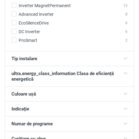
Inverter MagnetPermanent
15
Advanced Inverter
8
EcoSilenceDrive
6
DC Inverter
6
ProSmart
2
Tip instalare
ultra.energy_class_information Clasa de eficiență
energetică
Culoare ușă
Indicaţie
Numar de programe
Curățare cu abur