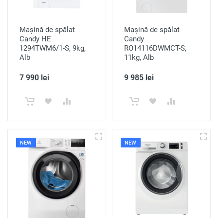
Mașină de spălat
Mașină de spălat
Candy HE
Candy
1294TWM6/1-S, 9kg,
RO14116DWMCT-S,
Alb
11kg, Alb
7 990 lei
9 985 lei
NEW
NEW