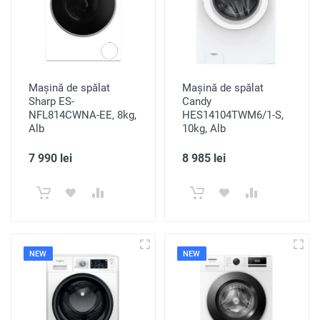
Mașină de spălat
Mașină de spălat
Sharp ES-
Candy
NFL814CWNA-EE, 8kg,
HES14104TWM6/1-S,
Alb
10kg, Alb
7 990 lei
8 985 lei
NEW
NEW