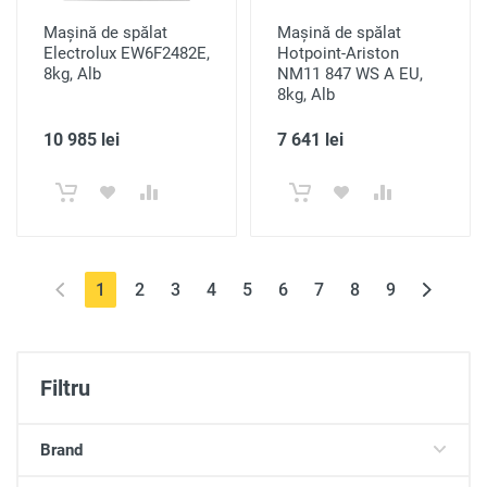
Mașină de spălat
Mașină de spălat
Electrolux EW6F2482E,
Hotpoint-Ariston
8kg, Alb
NM11 847 WS A EU,
8kg, Alb
10 985 lei
7 641 lei
(current)
1
2
3
4
5
6
7
8
9
Filtru
Brand