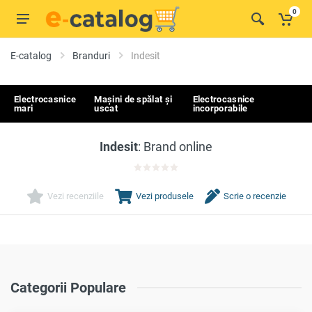
0
E-catalog
Branduri
Indesit
Electrocasnice
Mașini de spălat și
Electrocasnice
mari
uscat
incorporabile
Indesit
: Brand online
0.0
Vezi recenziile
Vezi produsele
Scrie o recenzie
Categorii Populare