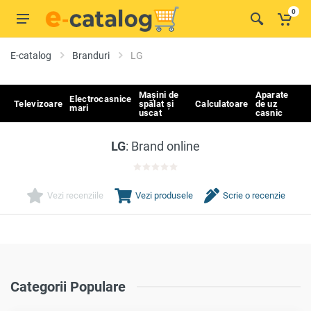
0
E-catalog
Branduri
LG
Mașini de
Aparate
Electrocasnice
Televizoare
spălat și
Calculatoare
de uz
mari
uscat
casnic
LG
: Brand online
0.0
Vezi recenziile
Vezi produsele
Scrie o recenzie
Categorii Populare