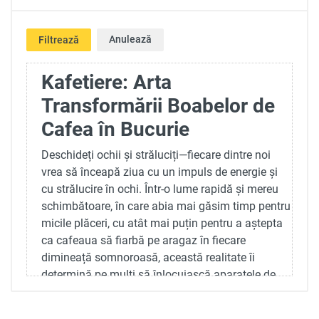
Anulează
Filtrează
Kafetiere: Arta
Transformării Boabelor de
Cafea în Bucurie
Deschideți ochii și străluciți—fiecare dintre noi
vrea să înceapă ziua cu un impuls de energie și
cu strălucire în ochi. Într-o lume rapidă și mereu
schimbătoare, în care abia mai găsim timp pentru
micile plăceri, cu atât mai puțin pentru a aștepta
ca cafeaua să fiarbă pe aragaz în fiecare
dimineață somnoroasă, această realitate îi
determină pe mulți să înlocuiască aparatele de
cafea manuale cu cele moderne. Dacă citiți asta,
probabil că vă pregătiți să transformați ritualul