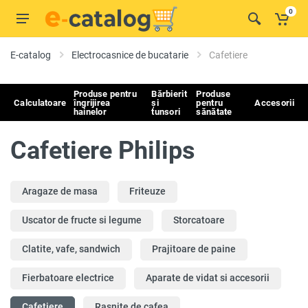
0
E-catalog
Electrocasnice de bucatarie
Cafetiere
Produse pentru
Bărbierit
Produse
Calculatoare
îngrijirea
și
pentru
Accesorii
hainelor
tunsori
sănătate
Cafetiere Philips
Aragaze de masa
Friteuze
Uscator de fructe si legume
Storcatoare
Clatite, vafe, sandwich
Prajitoare de paine
Fierbatoare electrice
Aparate de vidat si accesorii
Cafetiere
Rasnite de cafea