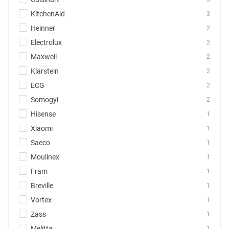
KitchenAid
3
Heinner
2
Electrolux
2
Maxwell
2
Klarstein
2
ECG
2
Somogyi
2
Hisense
1
Xiaomi
1
Saeco
1
Moulinex
1
Fram
1
Breville
1
Vortex
1
Zass
1
Melitta
1