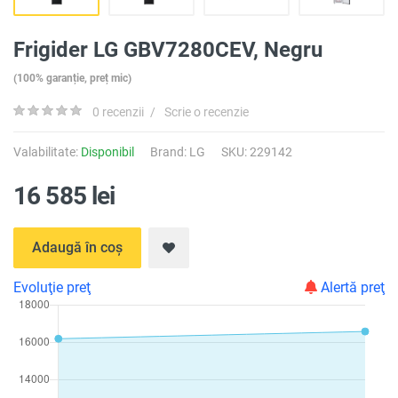
Frigider LG GBV7280CEV, Negru
(100% garanție, preț mic)
0 recenzii
/
Scrie o recenzie
Valabilitate:
Disponibil
Brand:
LG
SKU: 229142
16 585 lei
Adaugă în coș
Evoluţie preţ
Alertă preţ