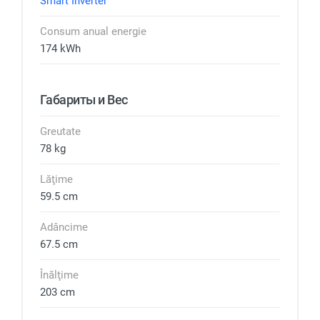
Smart Inverter
Consum anual energie
174 kWh
Габариты и Вес
Greutate
78 kg
Lăţime
59.5 cm
Adâncime
67.5 cm
Înălţime
203 cm