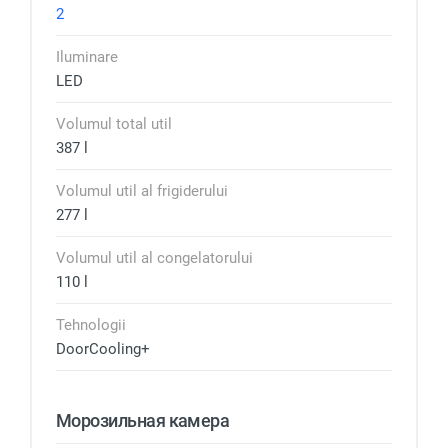
2
Iluminare
LED
Volumul total util
387 l
Volumul util al frigiderului
277 l
Volumul util al congelatorului
110 l
Tehnologii
DoorCooling+
Морозильная камера