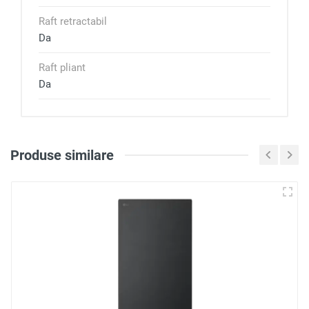
Raft retractabil
Da
Raft pliant
Da
Produse similare
Loghează-te pentru a scri
o recenzie
Notă
Recenzie