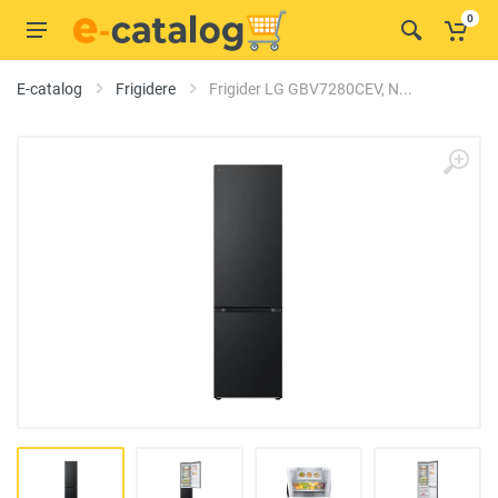
0
E-catalog
Frigidere
Frigider LG GBV7280CEV, N...