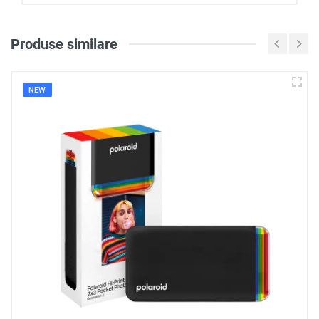
Produse similare
Loghează-te pentru a scri
o recenzie
NEW
Notă
Recenzie