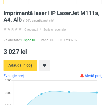
Imprimantă laser HP LaserJet M111a,
A4, Alb
(100% garanție, preț mic)
0 recenzii
/
Scrie o recenzie
Valabilitate:
Disponibil
Brand:
HP
SKU: 233759
3 027 lei
Adaugă în coș
Evoluţie preţ
Alertă preţ