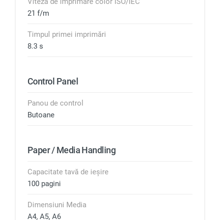
Viteza de imprimare color ISO/IEC
21 f/m
Timpul primei imprimări
8.3 s
Control Panel
Panou de control
Butoane
Paper / Media Handling
Capacitate tavă de ieșire
100 pagini
Dimensiuni Media
A4, A5, A6