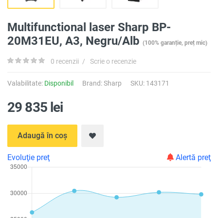
Multifunctional laser Sharp BP-
20M31EU, A3, Negru/Alb
(100% garanție, preț mic)
0 recenzii
/
Scrie o recenzie
Valabilitate:
Disponibil
Brand:
Sharp
SKU: 143171
29 835 lei
Adaugă în coș
Evoluţie preţ
Alertă preţ