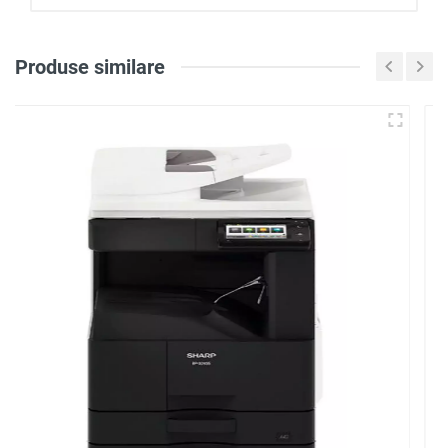
Produse similare
Loghează-te pentru a scri
o recenzie
Notă
Recenzie