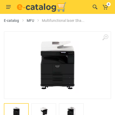
0
E-catalog
MFU
Multifunctional laser Sha...