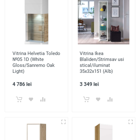
Vitrina Helvetia Toledo
Vitrina Ikea
№05 1D (White
Blaliden/Strimsav usi
Gloss/Sanremo Oak
stical/iluminat
Light)
35x32x151 (Alb)
4 786 lei
3 349 lei