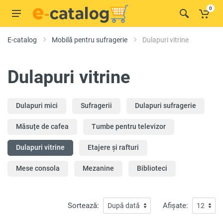
0
E-catalog
Mobilă pentru sufragerie
Dulapuri vitrine
Dulapuri vitrine
Dulapuri mici
Sufragerii
Dulapuri sufragerie
Măsuțe de cafea
Tumbe pentru televizor
Dulapuri vitrine
Etajere și rafturi
Mese consola
Mezanine
Biblioteci
Sortează:
Afișate: