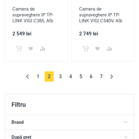
Camera de
Camera de
supraveghere IP TP-
supraveghere IP TP-
LINK VIGI C385, Alb
LINK VIGI C540V, Alb
2 549 lei
2 749 lei
(current)
1
2
3
4
5
6
7
Filtru
Brand
După preț