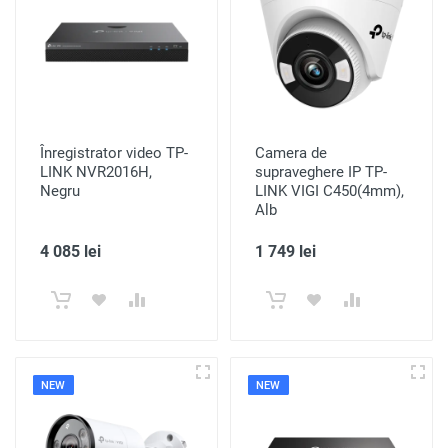
Înregistrator video TP-
Camera de
LINK NVR2016H,
supraveghere IP TP-
Negru
LINK VIGI C450(4mm),
Alb
4 085 lei
1 749 lei
NEW
NEW