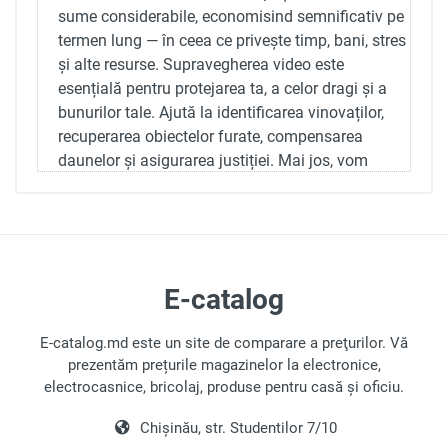
sume considerabile, economisind semnificativ pe
termen lung — în ceea ce privește timp, bani, stres
și alte resurse. Supravegherea video este
esențială pentru protejarea ta, a celor dragi și a
bunurilor tale. Ajută la identificarea vinovaților,
recuperarea obiectelor furate, compensarea
daunelor și asigurarea justiției. Mai jos, vom
discuta beneficiile și caracteristicile camerelor de
securitate.
Beneficiile Camerelor de Rețea
În ultima decadă, camerele de supraveghere au
E-catalog
avansat remarcabil, făcând dificil de imaginat
îmbunătățiri suplimentare.
E-catalog.md este un site de comparare a preţurilor. Vă
prezentăm prețurile magazinelor la electronice,
Acces la Internet:
Camerele inteligente
electrocasnice, bricolaj, produse pentru casă și oficiu.
permit vizualizarea în timp real a imaginilor
de oriunde.
Chișinău, str. Studentilor 7/10
Versatilitate:
Camerele moderne se