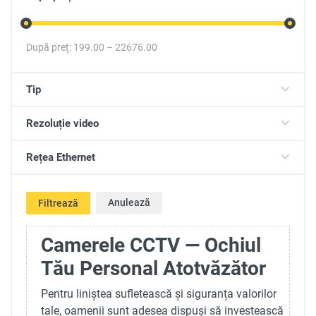
După preț:
199.00
–
22676.00
Tip
Rezoluție video
Rețea Ethernet
Anulează
Filtrează
Camerele CCTV — Ochiul
Tău Personal Atotvăzător
Pentru liniștea sufletească și siguranța valorilor
tale, oamenii sunt adesea dispuși să investească