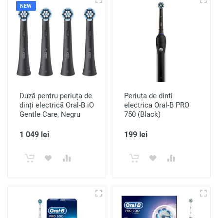
NEW
Duză pentru periuța de
Periuta de dinti
dinți electrică Oral-B iO
electrica Oral-B PRO
Gentle Care, Negru
750 (Black)
1 049 lei
199 lei