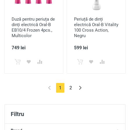
Duză pentru periuța de
Periuță de dinți
dinți electrică Oral-B
electrică Oral-B Vitality
EB10/4 Frozen 4pcs.,
100 Cross Action,
Multicolor
Negru
749 lei
599 lei
(current)
1
2
Filtru