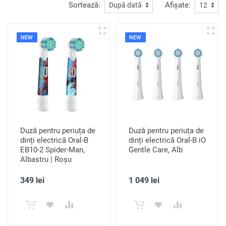
Sortează:
Afișate:
NEW
NEW
Duză pentru periuța de
Duză pentru periuța de
dinți electrică Oral-B
dinți electrică Oral-B iO
EB10-2 Spider-Man,
Gentle Care, Alb
Albastru | Roșu
349 lei
1 049 lei