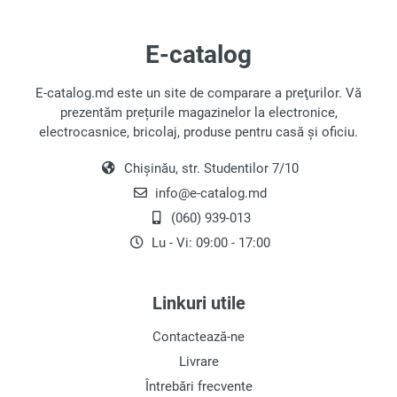
și în locurile greu accesibile.
E-catalog
Alegerea Periuței de Dinți
Electrice
E-catalog.md este un site de comparare a preţurilor. Vă
Periuțele de dinți electrice pot fi împărțite în trei
prezentăm prețurile magazinelor la electronice,
tipuri principale, bazate pe principiul de
electrocasnice, bricolaj, produse pentru casă și oficiu.
funcționare, fiecare având caracteristici distincte:
Chișinău, str. Studentilor 7/10
Periuțele Rotative
: Aceste periuțe utilizează
info@e-catalog.md
mișcări de rotație sau vibrație pentru a
(060) 939-013
curăța eficient placa de pe dinți. Datorită
Lu - Vi: 09:00 - 17:00
vitezei lor ridicate, sunt eficiente și, în
general, mai accesibile ca preț.
Periuțele Sonice
: Acestea funcționează prin
Linkuri utile
transmiterea vibrațiilor sonore la capul
periuței, curățând rapid și eficient placa. De
Contactează-ne
asemenea, îmbunătățesc sănătatea
Livrare
gingiilor prin reducerea sângerării, datorită
Întrebări frecvente