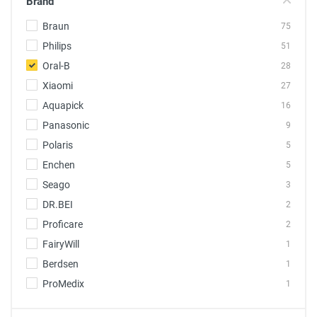
Brand
Braun
75
Philips
51
Oral-B
28
Xiaomi
27
Aquapick
16
Panasonic
9
Polaris
5
Enchen
5
Seago
3
DR.BEI
2
Proficare
2
FairyWill
1
Berdsen
1
ProMedix
1