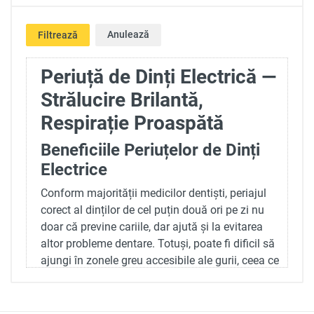
Anulează
Filtrează
Periuță de Dinți Electrică —
Strălucire Brilantă,
Respirație Proaspătă
Beneficiile Periuțelor de Dinți
Electrice
Conform majorității medicilor dentiști, periajul
corect al dinților de cel puțin două ori pe zi nu
doar că previne cariile, dar ajută și la evitarea
altor probleme dentare. Totuși, poate fi dificil să
ajungi în zonele greu accesibile ale gurii, ceea ce
poate crește riscul problemelor dentare. În astfel
de cazuri, periuța de dinți electrică reprezintă o
soluție practică, deoarece facilitează periajul chiar