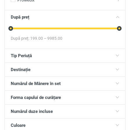
ProMedix
1
După preț
După preț:
199.00
–
9985.00
Tip Periuță
Destinație
Numărul de Mânere în set
Forma capului de curățare
Numărul duze incluse
Culoare