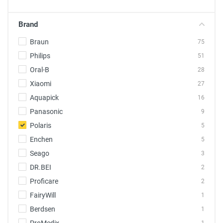
Brand
Braun
75
Philips
51
Oral-B
28
Xiaomi
27
Aquapick
16
Panasonic
9
Polaris
5
Enchen
5
Seago
3
DR.BEI
2
Proficare
2
FairyWill
1
Berdsen
1