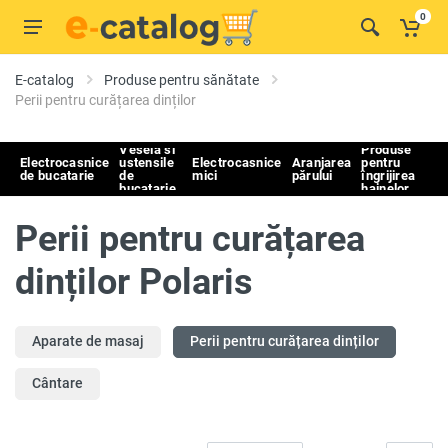
0
E-catalog
Produse pentru sănătate
Perii pentru curățarea dinților
Vesela si
Produse
Electrocasnice
ustensile
Electrocasnice
Aranjarea
pentru
de bucatarie
de
mici
părului
îngrijirea
bucatarie
hainelor
Perii pentru curățarea
dinților Polaris
Aparate de masaj
Perii pentru curățarea dinților
Cântare