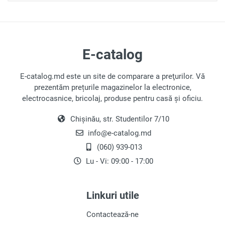
de cazuri, periuța de dinți electrică reprezintă o
soluție practică, deoarece facilitează periajul chiar
și în locurile greu accesibile.
E-catalog
Alegerea Periuței de Dinți
Electrice
E-catalog.md este un site de comparare a preţurilor. Vă
Periuțele de dinți electrice pot fi împărțite în trei
prezentăm prețurile magazinelor la electronice,
tipuri principale, bazate pe principiul de
electrocasnice, bricolaj, produse pentru casă și oficiu.
funcționare, fiecare având caracteristici distincte:
Chișinău, str. Studentilor 7/10
Periuțele Rotative
: Aceste periuțe utilizează
info@e-catalog.md
mișcări de rotație sau vibrație pentru a
(060) 939-013
curăța eficient placa de pe dinți. Datorită
Lu - Vi: 09:00 - 17:00
vitezei lor ridicate, sunt eficiente și, în
general, mai accesibile ca preț.
Periuțele Sonice
: Acestea funcționează prin
Linkuri utile
transmiterea vibrațiilor sonore la capul
periuței, curățând rapid și eficient placa. De
Contactează-ne