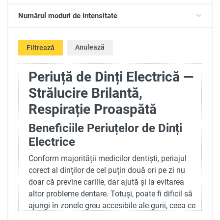
Numărul moduri de intensitate
Anulează
Filtrează
Periuță de Dinți Electrică —
Strălucire Brilantă,
Respirație Proaspătă
Beneficiile Periuțelor de Dinți
Electrice
Conform majorității medicilor dentiști, periajul
corect al dinților de cel puțin două ori pe zi nu
doar că previne cariile, dar ajută și la evitarea
altor probleme dentare. Totuși, poate fi dificil să
ajungi în zonele greu accesibile ale gurii, ceea ce
poate crește riscul problemelor dentare. În astfel