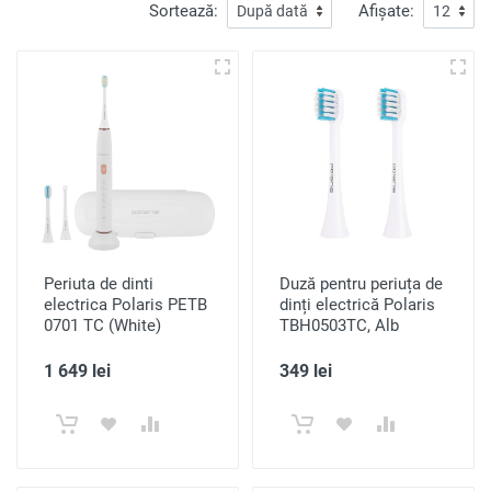
Sortează:
Afișate:
Periuta de dinti
Duză pentru periuța de
electrica Polaris PETB
dinți electrică Polaris
0701 TC (White)
TBH0503TC, Alb
1 649 lei
349 lei