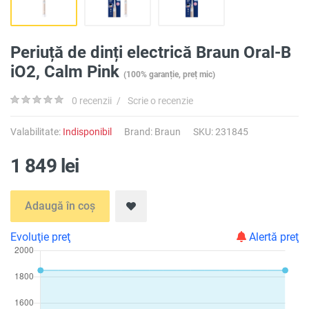
Periuță de dinți electrică Braun Oral-B
iO2, Calm Pink
(100% garanție, preț mic)
0 recenzii
/
Scrie o recenzie
Valabilitate:
Indisponibil
Brand:
Braun
SKU: 231845
1 849 lei
Adaugă în coș
Evoluţie preţ
Alertă preţ