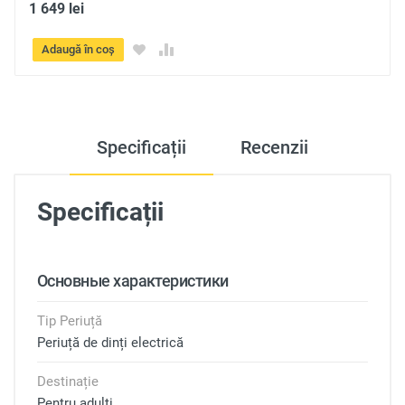
1 649 lei
Adaugă în coș
Specificații
Recenzii
Specificații
Основные характеристики
Tip Periuță
Periuță de dinți electrică
Destinație
Pentru adulți