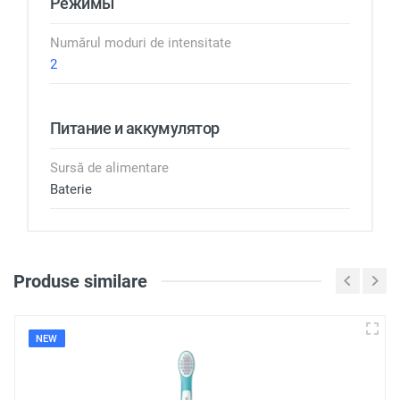
Режимы
Numărul moduri de intensitate
2
Питание и аккумулятор
Sursă de alimentare
Baterie
Produse similare
Loghează-te pentru a scri
o recenzie
NEW
Notă