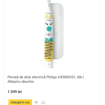
Recenzie
Trimite
Periuță de dinți electrică Philips HX3603/01, Alb |
Albastru deschis
1 049 lei
Adaugă în coș