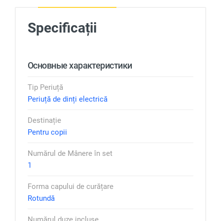
Specificații
Основные характеристики
Tip Periuță
Periuță de dinți electrică
Destinație
Pentru copii
Numărul de Mânere în set
1
Forma capului de curățare
Rotundă
Numărul duze incluse