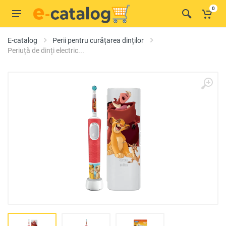
0
E-catalog
Perii pentru curățarea dinților
Periuță de dinți electric...