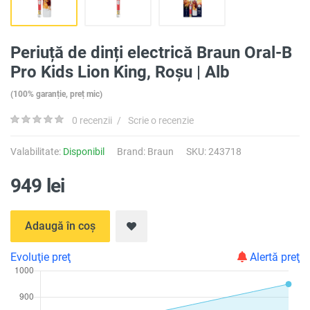
Periuță de dinți electrică Braun Oral-B
Pro Kids Lion King, Roșu | Alb
(100% garanție, preț mic)
0 recenzii
/
Scrie o recenzie
Valabilitate:
Disponibil
Brand:
Braun
SKU: 243718
949 lei
Adaugă în coș
Evoluţie preţ
Alertă preţ