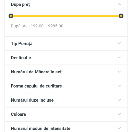
După preț
După preț:
199.00
–
9985.00
Tip Periuță
Destinație
Numărul de Mânere în set
Forma capului de curățare
Numărul duze incluse
Culoare
Numărul moduri de intensitate