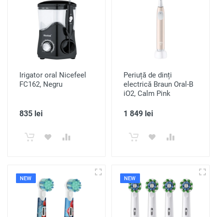
Irigator oral Nicefeel
Periuță de dinți
FC162, Negru
electrică Braun Oral-B
iO2, Calm Pink
835 lei
1 849 lei
NEW
NEW