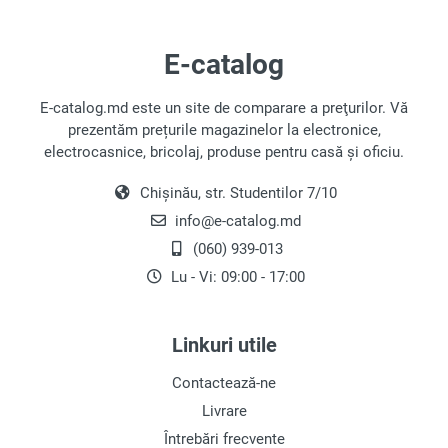
și în locurile greu accesibile.
E-catalog
Alegerea Periuței de Dinți
Electrice
E-catalog.md este un site de comparare a preţurilor. Vă
Periuțele de dinți electrice pot fi împărțite în trei
prezentăm prețurile magazinelor la electronice,
tipuri principale, bazate pe principiul de
electrocasnice, bricolaj, produse pentru casă și oficiu.
funcționare, fiecare având caracteristici distincte:
Chișinău, str. Studentilor 7/10
Periuțele Rotative
: Aceste periuțe utilizează
info@e-catalog.md
mișcări de rotație sau vibrație pentru a
(060) 939-013
curăța eficient placa de pe dinți. Datorită
Lu - Vi: 09:00 - 17:00
vitezei lor ridicate, sunt eficiente și, în
general, mai accesibile ca preț.
Periuțele Sonice
: Acestea funcționează prin
Linkuri utile
transmiterea vibrațiilor sonore la capul
periuței, curățând rapid și eficient placa. De
Contactează-ne
asemenea, îmbunătățesc sănătatea
Livrare
gingiilor prin reducerea sângerării, datorită
Întrebări frecvente