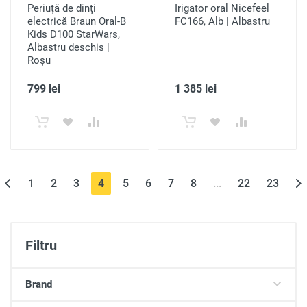
Periuță de dinți
Irigator oral Nicefeel
electrică Braun Oral-B
FC166, Alb | Albastru
Kids D100 StarWars,
Albastru deschis |
Roșu
799 lei
1 385 lei
(current)
1
2
3
4
5
6
7
8
...
22
23
Filtru
Brand