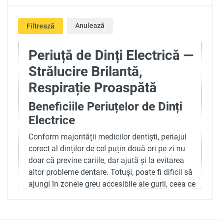
Anulează
Filtrează
Periuță de Dinți Electrică —
Strălucire Brilantă,
Respirație Proaspătă
Beneficiile Periuțelor de Dinți
Electrice
Conform majorității medicilor dentiști, periajul
corect al dinților de cel puțin două ori pe zi nu
doar că previne cariile, dar ajută și la evitarea
altor probleme dentare. Totuși, poate fi dificil să
ajungi în zonele greu accesibile ale gurii, ceea ce
poate crește riscul problemelor dentare. În astfel
de cazuri, periuța de dinți electrică reprezintă o
soluție practică, deoarece facilitează periajul chiar