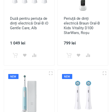
Duză pentru periuța de
Periuță de dinți
dinți electrică Oral-B iO
electrică Braun Oral-B
Gentle Care, Alb
Kids Vitality D100
StarWars, Roșu
1 049 lei
799 lei
NEW
NEW