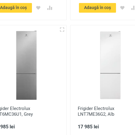
Adaugă în coș
Adaugă în coș
gider Electrolux
Frigider Electrolux
T6MC36U1, Grey
LNT7ME36G2, Alb
985 lei
17 985 lei