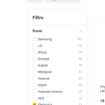
Produse auto
Totul pentru casa
Filtru
Brand
Samsung
167
LG
114
Sharp
76
Gorenje
58
Indesit
54
Whirlpool
51
Hisense
37
Atlant
22
Fri
LN
Hotpoint-Ariston
15
AEG
14
18 
Electrolux
12