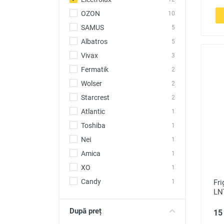
OZON
10
SAMUS
5
Albatros
5
Vivax
3
Fermatik
2
Wolser
2
Starcrest
2
Atlantic
1
Toshiba
1
Nei
1
Amica
1
XO
1
Candy
Fri
1
LN
După preț
15 