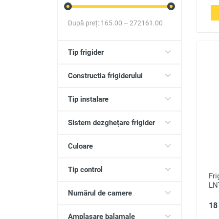
După preț:
165.00
–
272161.00
Tip frigider
Constructia frigiderului
Tip instalare
Sistem dezghețare frigider
Culoare
Tip control
Fri
LN
Numărul de camere
18 
Amplasare balamale