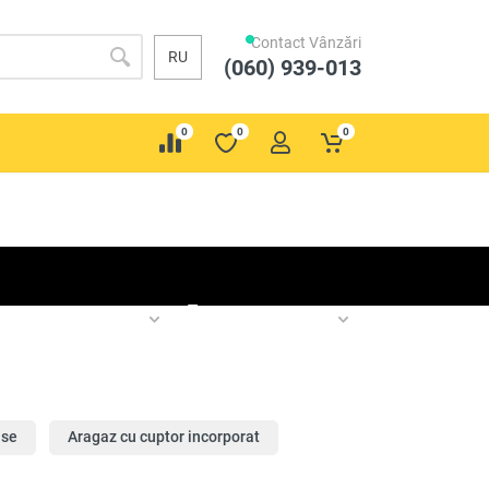
Contact Vânzări
RU
(060) 939-013
0
0
0
я кухонная
Техника для
а
кухни
ase
Aragaz cu cuptor incorporat