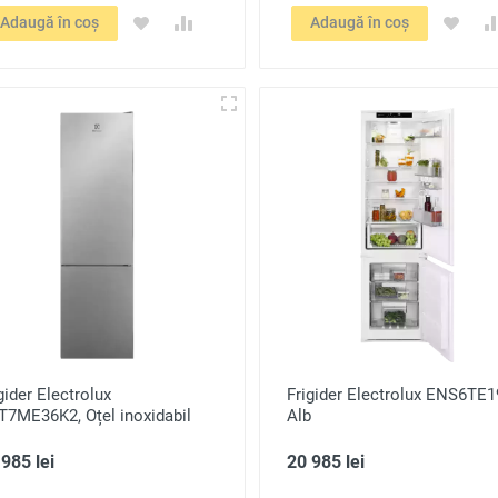
Adaugă în coș
Adaugă în coș
gider Electrolux
Frigider Electrolux ENS6TE1
T7ME36K2, Oțel inoxidabil
Alb
985 lei
20 985 lei