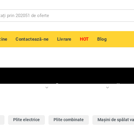
ine
Contactează-ne
Livrare
HOT
Blog
и сушильные
Встраиваемая
Крупна
техника
техник
Plite electrice
Plite combinate
Mașini de spălat v