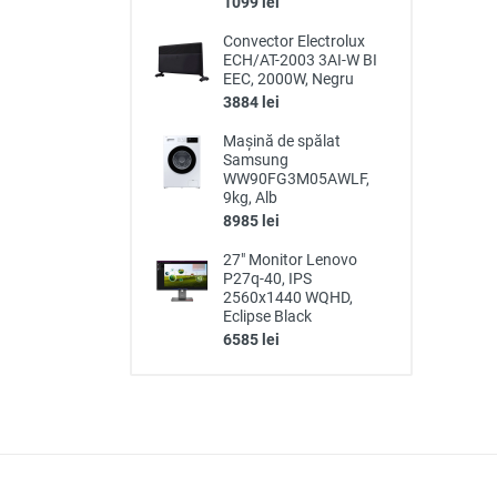
1099 lei
Convector Electrolux
ECH/AT-2003 3AI-W BI
EEC, 2000W, Negru
3884 lei
Mașină de spălat
Samsung
WW90FG3M05AWLF,
9kg, Alb
8985 lei
27" Monitor Lenovo
P27q-40, IPS
2560x1440 WQHD,
Eclipse Black
6585 lei