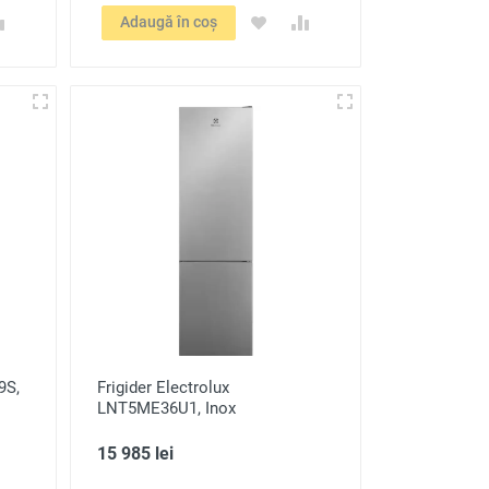
Adaugă în coș
9S,
Frigider Electrolux
LNT5ME36U1, Inox
15 985 lei