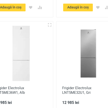
Adaugă în coș
Adaugă în coș
gider Electrolux
Frigider Electrolux
T5ME36W1, Alb
LNT5ME32U1, Gri
985 lei
12 985 lei