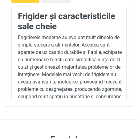
Frigider și caracteristicile
sale cheie
Frigiderele moderne au evoluat mult dincolo de
simpla stocare a alimentelor. Acestea sunt
aparate de uz casnic durabile și fiabile, echipate
cu numeroase funcții care simplifică viața de zi
cu zi și gestionează majoritatea problemelor de
întreținere. Modelele mai vechi de frigidere nu
aveau avansuri tehnologice, provocând frecvent
probleme cu dezghețarea, producendo zgomote,
ocupând mult spațiu în bucătărie și consumând
mai multă energie comparativ cu modelele
contemporane.
Frigiderele avansate de astăzi funcționează
eficient și silențios, având un design elegant,