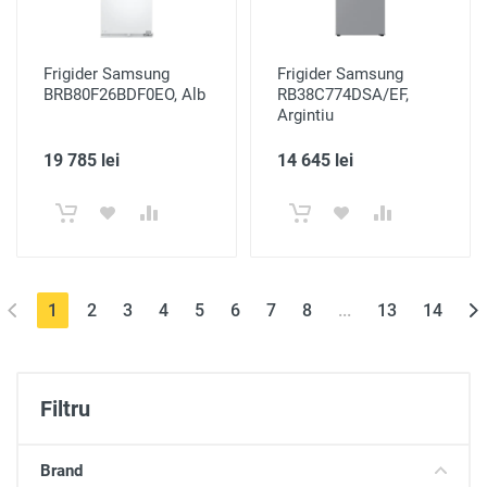
Frigider Samsung
Frigider Samsung
BRB80F26BDF0EO, Alb
RB38C774DSA/EF,
Argintiu
19 785 lei
14 645 lei
(current)
1
2
3
4
5
6
7
8
...
13
14
Filtru
Brand