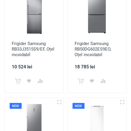
Frigider Samsung
Frigider Samsung
RB33J3515S9/EF, Oțel
RB50DG602ES9EO,
inoxidabil
Oțel inoxidabil
10 524 lei
18 785 lei
NEW
NEW