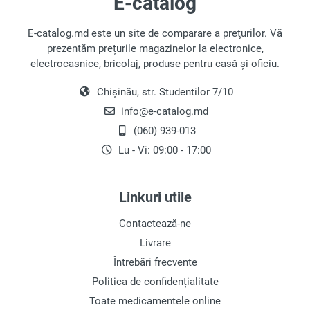
E-catalog
durabilitate și funcționalități suplimentare
precum:
E-catalog.md este un site de comparare a preţurilor. Vă
Acoperire antibacteriană
prezentăm prețurile magazinelor la electronice,
electrocasnice, bricolaj, produse pentru casă și oficiu.
Această caracteristică ajută la prevenirea
mirosurilor neplăcute și a creșterii bacteriilor,
Chișinău, str. Studentilor 7/10
asigurând curățenia în interiorul frigiderului.
info@e-catalog.md
Indicator de ușă deschisă
(060) 939-013
Lu - Vi: 09:00 - 17:00
Un sistem de alarmă te anunță dacă ușa
frigiderului a fost lăsată deschisă.
Linkuri utile
Blocat copii
Contactează-ne
Această funcție protejează panoul de control de
manipulările accidentale de către copii.
Livrare
Întrebări frecvente
Este esențial să alegi un frigider care să
Politica de confidențialitate
corespundă nevoilor și cerințelor tale.
Toate medicamentele online