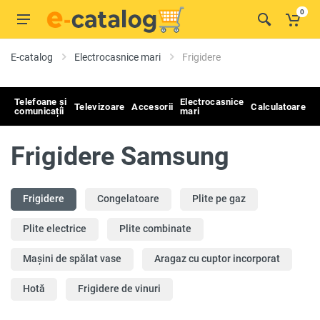
0
E-catalog
Electrocasnice mari
Frigidere
Telefoane și
Electrocasnice
Televizoare
Accesorii
Calculatoare
comunicații
mari
Frigidere Samsung
Frigidere
Congelatoare
Plite pe gaz
Plite electrice
Plite combinate
Mașini de spălat vase
Aragaz cu cuptor incorporat
Hotă
Frigidere de vinuri