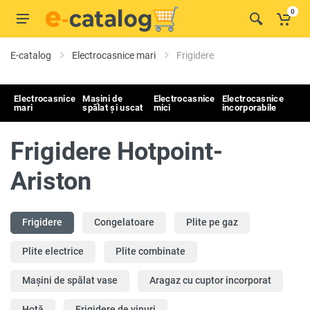
0
E-catalog
Electrocasnice mari
Frigidere
Electrocasnice
Mașini de
Electrocasnice
Electrocasnice
mari
spălat și uscat
mici
incorporabile
Frigidere Hotpoint-
Ariston
Frigidere
Congelatoare
Plite pe gaz
Plite electrice
Plite combinate
Mașini de spălat vase
Aragaz cu cuptor incorporat
Hotă
Frigidere de vinuri