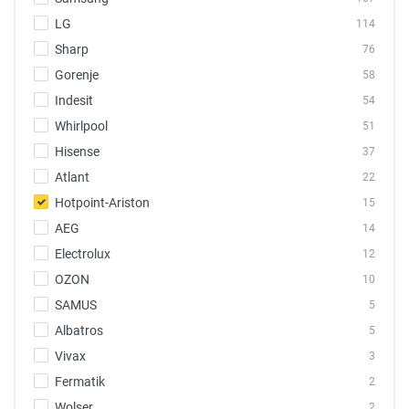
LG
114
Sharp
76
Gorenje
58
Indesit
54
Whirlpool
51
Hisense
37
Atlant
22
Hotpoint-Ariston
15
AEG
14
Electrolux
12
OZON
10
SAMUS
5
Albatros
5
Vivax
3
Fermatik
2
Wolser
2