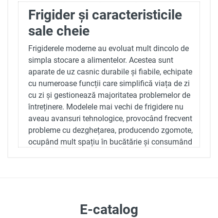
Frigider și caracteristicile
sale cheie
Frigiderele moderne au evoluat mult dincolo de
simpla stocare a alimentelor. Acestea sunt
aparate de uz casnic durabile și fiabile, echipate
cu numeroase funcții care simplifică viața de zi
cu zi și gestionează majoritatea problemelor de
întreținere. Modelele mai vechi de frigidere nu
aveau avansuri tehnologice, provocând frecvent
probleme cu dezghețarea, producendo zgomote,
ocupând mult spațiu în bucătărie și consumând
mai multă energie comparativ cu modelele
contemporane.
Frigiderele avansate de astăzi funcționează
eficient și silențios, având un design elegant,
E-catalog
durabilitate și funcționalități suplimentare