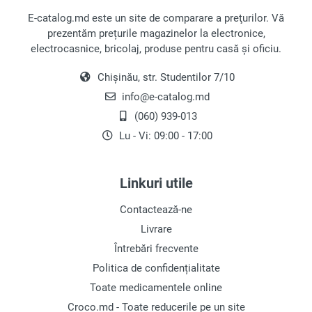
precum:
E-catalog.md este un site de comparare a preţurilor. Vă
Acoperire antibacteriană
prezentăm prețurile magazinelor la electronice,
electrocasnice, bricolaj, produse pentru casă și oficiu.
Această caracteristică ajută la prevenirea
mirosurilor neplăcute și a creșterii bacteriilor,
Chișinău, str. Studentilor 7/10
asigurând curățenia în interiorul frigiderului.
info@e-catalog.md
Indicator de ușă deschisă
(060) 939-013
Lu - Vi: 09:00 - 17:00
Un sistem de alarmă te anunță dacă ușa
frigiderului a fost lăsată deschisă.
Linkuri utile
Blocat copii
Contactează-ne
Această funcție protejează panoul de control de
manipulările accidentale de către copii.
Livrare
Întrebări frecvente
Este esențial să alegi un frigider care să
Politica de confidențialitate
corespundă nevoilor și cerințelor tale.
Toate medicamentele online
Cum să alegi un frigider
Croco.md - Toate reducerile pe un site