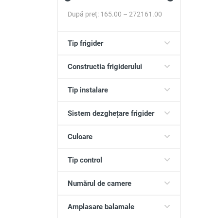
După preț:
165.00
–
272161.00
Tip frigider
Constructia frigiderului
Tip instalare
Sistem dezghețare frigider
Culoare
Tip control
Numărul de camere
Amplasare balamale