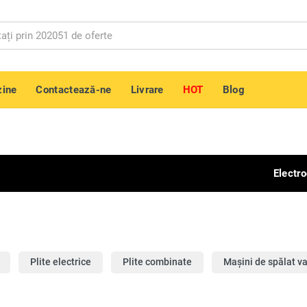
ine
Contactează-ne
Livrare
HOT
Blog
Electr
Plite electrice
Plite combinate
Mașini de spălat v