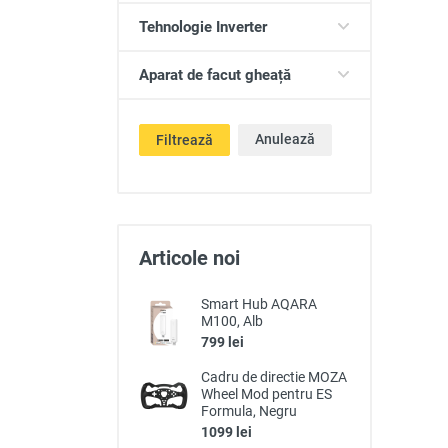
Tehnologie Inverter
Aparat de facut gheață
Anulează
Filtrează
Articole noi
Smart Hub AQARA
M100, Alb
799 lei
Cadru de directie MOZA
Wheel Mod pentru ES
Formula, Negru
1099 lei