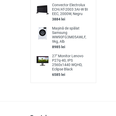
Convector Electrolux
ECH/AT-2003 3AI-W BI
EEC, 2000W, Negru
3884 lei
Mașină de spălat
Samsung
WW90FG3M05AWLF,
9kg, Alb
8985 lei
27" Monitor Lenovo
P27q-40, IPS
2560x1440 WQHD,
Eclipse Black
6585 lei