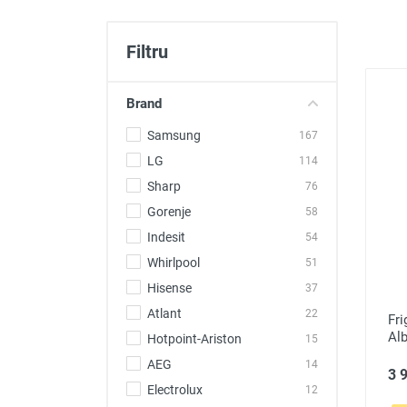
Produse auto
Totul pentru casa
Filtru
Brand
Samsung
167
LG
114
Sharp
76
Gorenje
58
Indesit
54
Whirlpool
51
Hisense
37
Atlant
22
Fr
Al
Hotpoint-Ariston
15
AEG
14
3 9
Electrolux
12