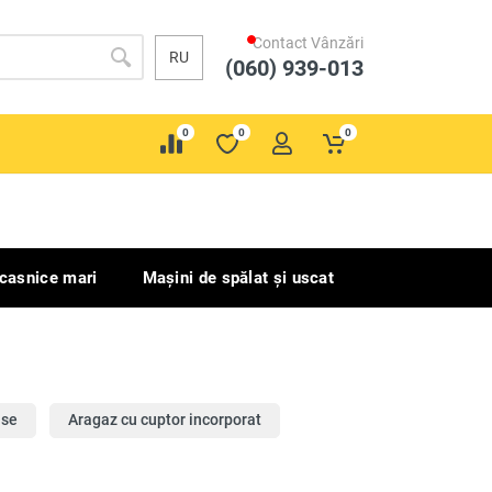
Contact Vânzări
RU
(060) 939-013
0
0
0
ocasnice mari
Mașini de spălat și uscat
ase
Aragaz cu cuptor incorporat