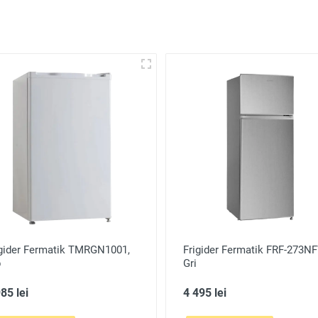
igider Fermatik TMRGN1001,
Frigider Fermatik FRF-273N
b
Gri
85 lei
4 495 lei