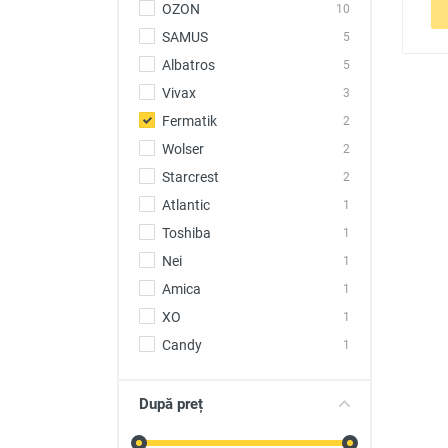
OZON
10
SAMUS
5
Albatros
5
Vivax
3
Fermatik
2
Wolser
2
Starcrest
2
Atlantic
1
Toshiba
1
Nei
1
Amica
1
XO
1
Candy
1
După preț