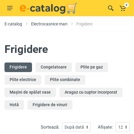
0
E-catalog
Electrocasnice mari
Frigidere
Frigidere
Frigidere
Congelatoare
Plite pe gaz
Plite electrice
Plite combinate
Mașini de spălat vase
Aragaz cu cuptor incorporat
Hotă
Frigidere de vinuri
Sortează:
Afișate: