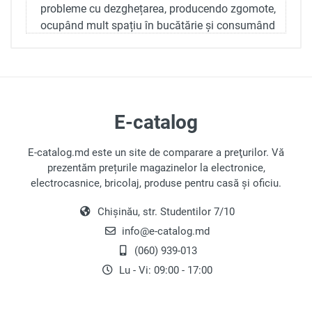
probleme cu dezghețarea, producendo zgomote,
ocupând mult spațiu în bucătărie și consumând
mai multă energie comparativ cu modelele
contemporane.
Frigiderele avansate de astăzi funcționează
eficient și silențios, având un design elegant,
E-catalog
durabilitate și funcționalități suplimentare
precum:
E-catalog.md este un site de comparare a preţurilor. Vă
Acoperire antibacteriană
prezentăm prețurile magazinelor la electronice,
electrocasnice, bricolaj, produse pentru casă și oficiu.
Această caracteristică ajută la prevenirea
mirosurilor neplăcute și a creșterii bacteriilor,
Chișinău, str. Studentilor 7/10
asigurând curățenia în interiorul frigiderului.
info@e-catalog.md
Indicator de ușă deschisă
(060) 939-013
Lu - Vi: 09:00 - 17:00
Un sistem de alarmă te anunță dacă ușa
frigiderului a fost lăsată deschisă.