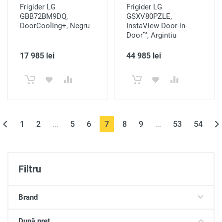
Frigider LG
Frigider LG
GBB72BM9DQ,
GSXV80PZLE,
DoorCooling+, Negru
InstaView Door-in-
Door™, Argintiu
17 985 lei
44 985 lei
(current)
1
2
...
5
6
7
8
9
...
53
54
Filtru
Brand
După preț