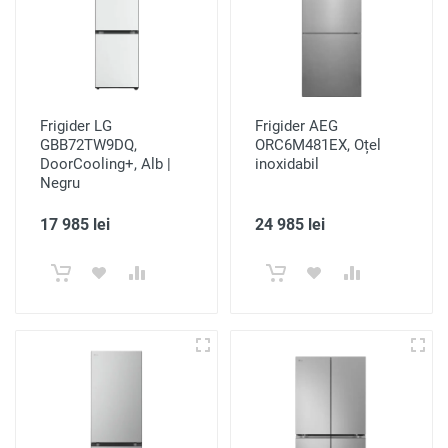
Frigider LG
Frigider AEG
GBB72TW9DQ,
ORC6M481EX, Oțel
DoorCooling+, Alb |
inoxidabil
Negru
17 985 lei
24 985 lei