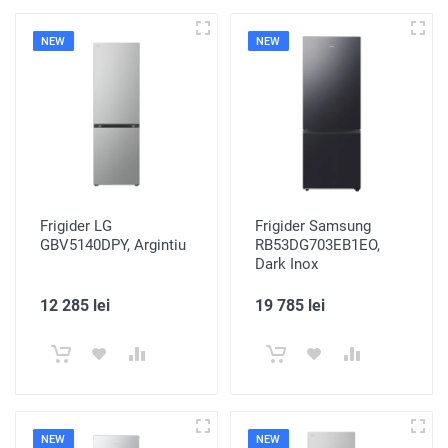
NEW
NEW
Frigider LG
Frigider Samsung
GBV5140DPY, Argintiu
RB53DG703EB1EO,
Dark Inox
12 285 lei
19 785 lei
NEW
NEW